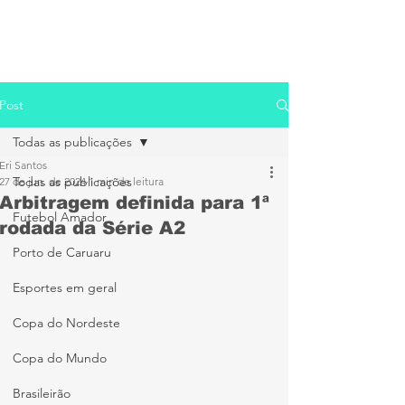
Post
Todas as publicações
Eri Santos
Todas as publicações
27 de jun. de 2024
1 min de leitura
Arbitragem definida para 1ª
Futebol Amador
rodada da Série A2
Porto de Caruaru
Esportes em geral
Copa do Nordeste
Copa do Mundo
Brasileirão