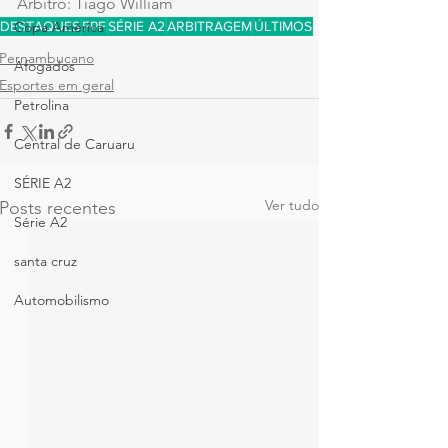
Árbitro: Tiago William
DESTAQUES
FPF
SÉRIE A2
ARBITRAGEM
ÚLTIMOS
Copa América
Pernambucano
Afogados
Esportes em geral
Petrolina
Central de Caruaru
SÉRIE A2
Ver tudo
Posts recentes
Série A2
santa cruz
Automobilismo