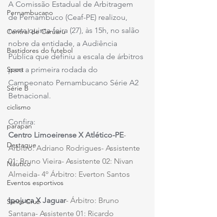
A Comissão Estadual de Arbitragem 
Pernambucano
de Pernambuco (Ceaf-PE) realizou, 
nesta quinta-feira (27), às 15h, no salão 
Central de Caruaru
nobre da entidade, a Audiência 
Bastidores do futebol
Pública que definiu a escala de árbitros 
para a primeira rodada do 
Sport
Campeonato Pernambucano Série A2 
Série B
Betnacional. 
ciclismo
Confira:
parapan
Centro Limoeirense X Atlético-PE
- 
Destaque
Árbitro: Adriano Rodrigues- Assistente 
01: Bruno Vieira- Assistente 02: Nivan 
Náutico
Almeida- 4º Árbitro: Everton Santos 
Eventos esportivos
Ipojuca X Jaguar
- Árbitro: Bruno 
Santa Cruz
Santana- Assistente 01: Ricardo 