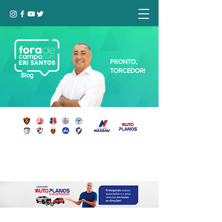
PRONTO,
TORCEDOR!
Blog
Seja bem-vindo, Torcedor (a)!