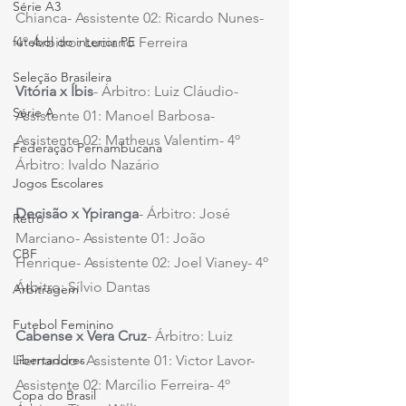
Série A3
Chianca- Assistente 02: Ricardo Nunes- 
4º Árbitro: Luciano Ferreira
futebol do interior PE
Seleção Brasileira
Vitória x Íbis
- Árbitro: Luiz Cláudio- 
Série A
Assistente 01: Manoel Barbosa- 
Assistente 02: Matheus Valentim- 4º 
Federação Pernambucana
Árbitro: Ivaldo Nazário
Jogos Escolares
Decisão x Ypiranga
- Árbitro: José 
Retrô
Marciano- Assistente 01: João 
CBF
Henrique- Assistente 02: Joel Vianey- 4º 
Árbitro: Sílvio Dantas
Arbitragem
Futebol Feminino
Cabense x Vera Cruz
- Árbitro: Luiz 
Fernando- Assistente 01: Victor Lavor- 
Libertadores
Assistente 02: Marcílio Ferreira- 4º 
Copa do Brasil