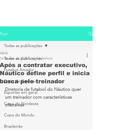
Post
Todas as publicações
NE45
Todas as publicações
16 de set. de 2024
1 min de leitura
Após a contratar executivo,
Futebol Amador
Náutico define perfil e inicia
busca pelo treinador
Porto de Caruaru
Diretoria de futebol do Náutico quer 
Esportes em geral
um treinador com características 
Copa do Nordeste
ofensivas
Copa do Mundo
Brasileirão