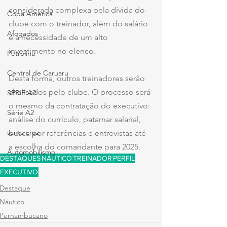
considerada complexa pela dívida do 
Copa América
clube com o treinador, além do salário 
Afogados
e a necessidade de um alto 
investimento no elenco.
Petrolina
Central de Caruaru
Desta forma, outros treinadores serão 
analisados pelo clube. O processo será 
SÉRIE A2
o mesmo da contratação do executivo: 
Série A2
análise do currículo, patamar salarial, 
santa cruz
busca por referências e entrevistas até 
a escolha do comandante para 2025.
Automobilismo
DESTAQUES
NÁUTICO
TREINADOR
PERFIL
EXECUTIVO
Destaque
Náutico
Pernambucano