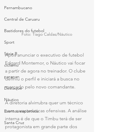
Pernambucano
Central de Caruaru
Bastidores do futebol
Foto: Tiago Caldas/Náutico
Sport
Série B
Após anunciar o executivo de futebol 
Edgard Montemor, o Náutico vai focar 
ciclismo
a partir de agora no treinador. O clube 
parapan
definiu o perfil e iniciará a busca no 
mercado pelo novo comandante.
Destaque
Náutico
A diretoria alvirrubra quer um técnico 
com características ofensivas. A análise 
Eventos esportivos
interna é de que o Timbu terá de ser 
Santa Cruz
protagonista em grande parte dos 