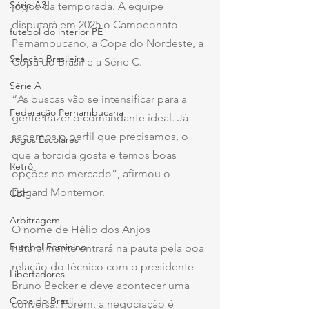
Série A3
jogos da temporada. A equipe 
disputará em 2025 o Campeonato 
futebol do interior PE
Pernambucano, a Copa do Nordeste, a 
Seleção Brasileira
Copa do Brasil e a Série C.
Série A
“As buscas vão se intensificar para a 
Federação Pernambucana
gente trazer o comandante ideal. Já 
sabemos o perfil que precisamos, o 
Jogos Escolares
que a torcida gosta e temos boas 
Retrô
opções no mercado”, afirmou o 
Edgard Montemor.
CBF
Arbitragem
O nome de Hélio dos Anjos 
Futebol Feminino
naturalmente entrará na pauta pela boa 
relação do técnico com o presidente 
Libertadores
Bruno Becker e deve acontecer uma 
Copa do Brasil
conversa. Porém, a negociação é 