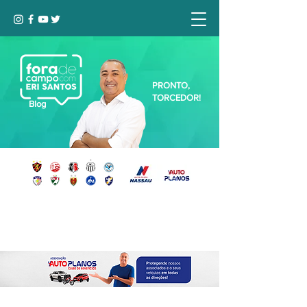
PRONTO,
TORCEDOR!
Blog
Seja bem-vindo, Torcedor (a)!