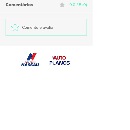
Comentários
0.0 / 5 (0)
Santa Cruz terá
Náutico inici
Comente e avalie
quatro desfalques
pagamento d
contra o Botafogo-PB
salários atra
elenco