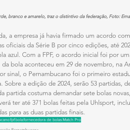
de, branco e amarelo, traz o distintivo da federação, Foto: Ema
a, a empresa já havia firmado um acordo com
s oficiais da Série B por cinco edições, até 202
a azul. Com a FPF, o acordo inicial foi por u
 da bola aconteceu em 29 de novembro, na A
 sinal, o Pernambucano foi o primeiro estadua
 Sobre a edição de 2024, serão 53 partidas, de
da partida costuma demandar sete bolas novas,
rá ter até 371 bolas feitas pela Uhlsport, incl
das para as duas partidas finais.
ucano
fpf
bola
fornecedora de bolas
Match Pro
ração Pernambucana