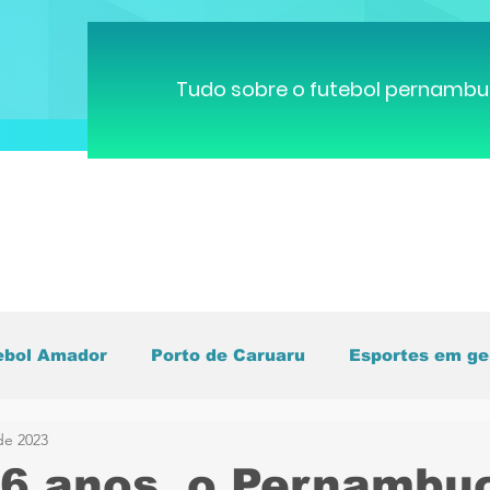
Tudo sobre o futebol pernambu
ebol Amador
Porto de Caruaru
Esportes em ge
de 2023
pa do Mundo
Brasileirão
Pernambucano
C
6 anos, o Pernambu