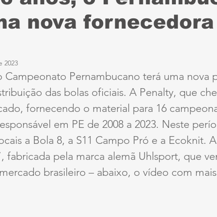
a nova fornecedora
Sport
Série B
ciclismo
parapan
Dest
anta Cruz
Série A3
futebol do interior PE
e 2023
o Campeonato Pernambucano terá uma nova pa
tribuição das bolas oficiais. A Penalty, que ch
ernambucana
Jogos Escolares
Retrô
CBF
ado, fornecendo o material para 16 campeona
 responsável em PE de 2008 a 2023. Neste perí
ertadores
Copa do Brasil
Copa América
cais a Bola 8, a S11 Campo Pró e a Ecoknit. A
, fabricada pela marca alemã Uhlsport, que v
mercado brasileiro – abaixo, o vídeo com mais