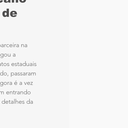
 de
aque
Náutico
Seleção Brasileira
rceira na 
egou a 
Arbitragem
tos estaduais 
odo, passaram 
gora é a vez 
em entrando 
 detalhes da 