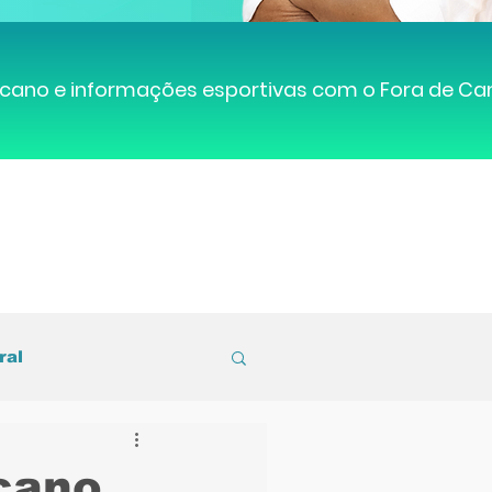
cano e informações esportivas com o Fora de C
ral
entral de Caruaru
cano