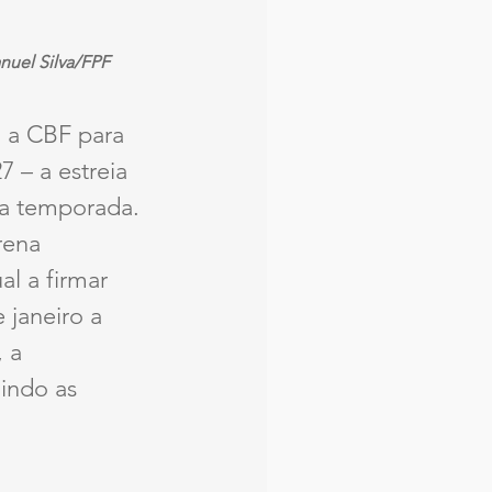
nuel Silva/FPF
 a CBF para 
7 – a estreia 
ma temporada. 
rena 
l a firmar 
 janeiro a 
 a 
uindo as 