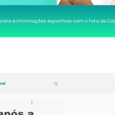
cano e informações esportivas com o Fora de C
ral
entral de Caruaru
 após a