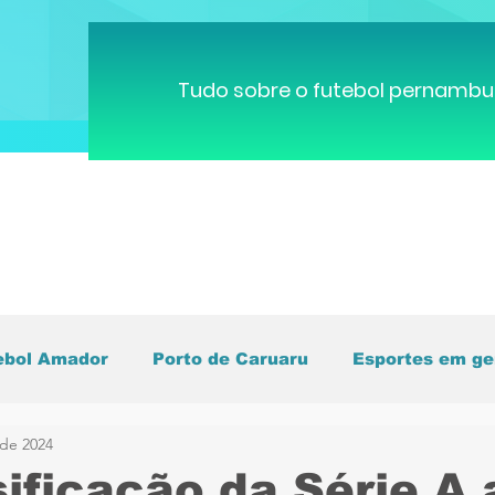
Tudo sobre o futebol pernambu
ebol Amador
Porto de Caruaru
Esportes em ge
 de 2024
pa do Mundo
Brasileirão
Pernambucano
C
sificação da Série A