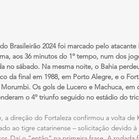
do Brasileirão 2024 foi marcado pelo atacante 
úma, aos 36 minutos do 1º tempo, num dos jog
da no sábado. Na mesma noite, o Bahia perdeu
eco da final em 1988, em Porto Alegre, e o For
 Morumbi. Os gols de Lucero e Machuca, em c
nderam o 4º triunfo seguido no estádio do trico
, a direção do Fortaleza confirmou a volta de 
do ao tigre catarinense – solicitação devido à
or. Daí o “então” na primeira frase. A rodada fo