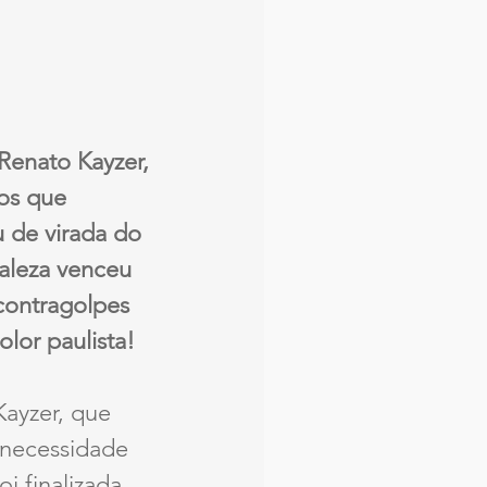
Renato Kayzer, 
os que 
 de virada do 
taleza venceu 
ontragolpes 
lor paulista!
Kayzer, que 
 necessidade 
i finalizada 