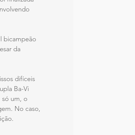
envolvendo 
al bicampeão 
esar da 
sos difíceis 
upla Ba-Vi 
 só um, o 
gem. No caso, 
ição.